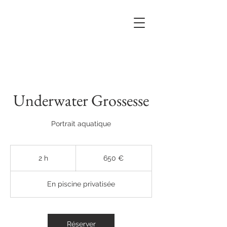
Underwater Grossesse
Portrait aquatique
650
euros
2 h
2
650 €
h
En piscine privatisée
Réserver