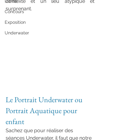
contexte et un lieu atypique et 
Danse
surprenant. 
photographe portrait 
Concours
aquatique enf
Exposition
Underwater
ant normandie haut de gamme
Le Portrait Underwater ou 
Portrait Aquatique pour 
enfant
Sachez que pour réaliser des 
séances Underwater, il faut que notre 