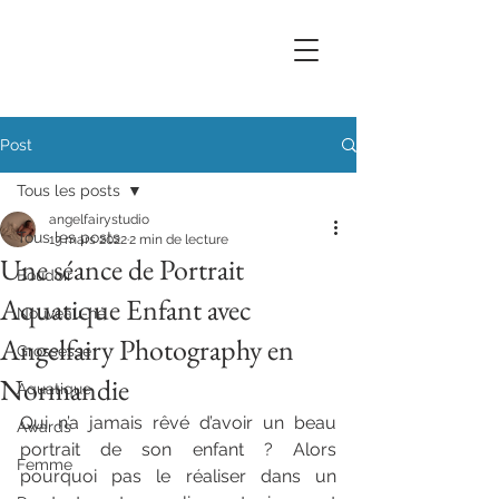
Post
Tous les posts
angelfairystudio
Tous les posts
13 mars 2022
2 min de lecture
Une séance de Portrait
Boudoir
Aquatique Enfant avec
Nouveau-né
Angelfairy Photography en
Grossesse
Normandie
Aquatique
Qui n’a jamais rêvé d’avoir un beau 
Awards
portrait de son enfant ? Alors 
Femme
pourquoi pas le réaliser dans un 