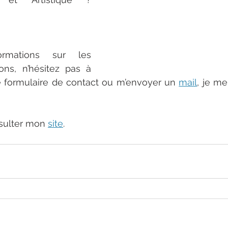
r bambin normandie 
ormations sur les 
ions, n’hésitez pas à 
e formulaire de contact ou m’envoyer un 
mail
, je me 
photographe sitter bambin normandie haut de gamm
sulter mon 
site
.