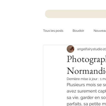
Tous les posts
Boudoir
Nouvea
angelfairystudio
20
Exposition
Underwater
Photograph
Normandi
Dernière mise à jour :
1 m
Plusieurs mois se s
avez surement capt
sa vie, garder en sou
parfaits, sa petite 