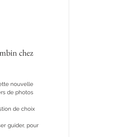
bambin chez 
ette nouvelle 
ers de photos 
tion de choix 
r guider, pour 
 sitter bambin 