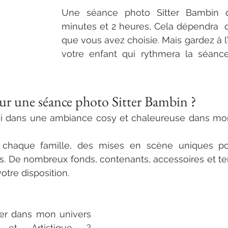
Une séance photo Sitter Bambin d
minutes et 2 heures, Cela dépendra  de
que vous avez choisie. Mais gardez à l’e
votre enfant qui rythmera la séance
sitter bambin normandie haut de ga
ur une séance photo Sitter Bambin ?
rai dans une ambiance cosy et chaleureuse dans mo
tographe sitter bambin normandie haut de gamme
 chaque famille, des mises en scène uniques pou
ts. De nombreux fonds, contenants, accessoires et te
otre disposition.
rer dans mon univers 
Elégant, Raffiné et Artistique ? 