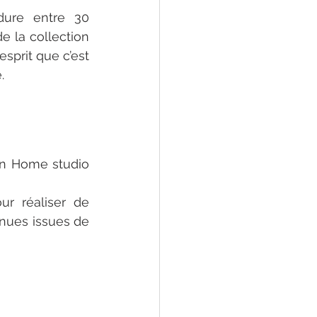
ure entre 30 
 la collection 
sprit que c’est 
. 
photographe 
mme
n Home studio 
r réaliser de 
nues issues de 