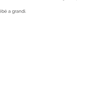
bé a grandi. 
photographe sitter bambin normandie