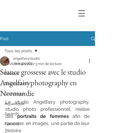
Post
Tous les posts
angelfairystudio
Tous les posts
20 mars 2022
3 min de lecture
Séance grossesse avec le studio
Boudoir
Angelfairyphotography en
Nouveau-né
Normandie
Grossesse
Le studio Angelfairy photography, 
Aquatique
studio photo professionnel, réalise 
Awards
des 
portraits de femmes
 afin de 
raconter, en images, une partie de leur 
Femme
histoire. 
Photographe grossesse haut 