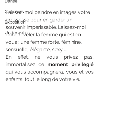
Danse
gamme Normandie
Concours
Laissez-moi peindre en images votre 
grossesse pour en garder un 
Exposition
souvenir impérissable. Laissez-moi 
Underwater
donc révéler la femme qui est en 
vous : une femme forte, féminine, 
sensuelle, élégante, sexy ...
En effet, ne vous privez pas, 
immortalisez ce 
moment privilégié
qui vous accompagnera, vous et vos 
enfants, tout le long de votre vie.