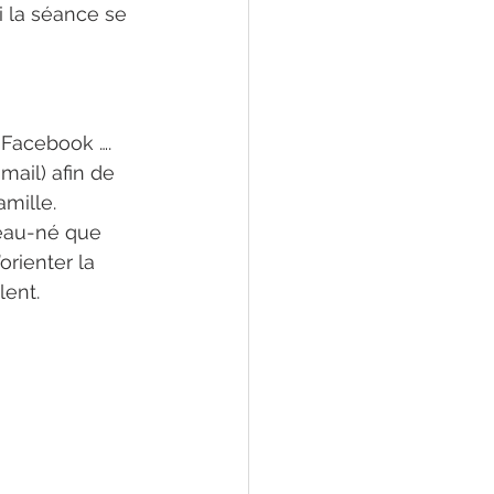
 la séance se 
, Facebook ….
mail) afin de 
mille. 
eau-né que 
orienter la 
ent. 