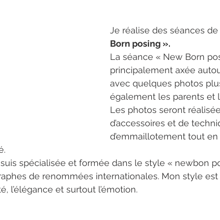
Je réalise des séances de 
Born posing ».
La séance « New Born pos
principalement axée autou
avec quelques photos plu
également les parents et la
Les photos seront réalisées
d’accessoires et de techni
d’emmaillotement tout en 
é.
suis spécialisée et formée dans le style « newbon p
aphes de renommées internationales. Mon style est 
té, l’élégance et surtout l’émotion.
photographe nouve
e gamme