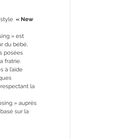
style 
 « New 
ing » est 
r du bébé, 
s posées 
 fratrie.
 à l’aide 
ques 
respectant la 
osing » auprès 
basé sur la 
au-né 