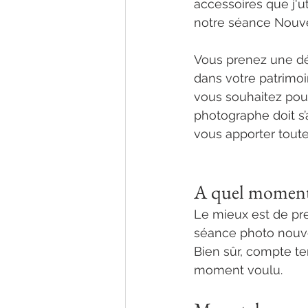
accessoires que j'uti
notre séance Nouv
choisir son photog
Vous prenez une déc
dans votre patrimoi
vous souhaitez pour
photographe doit s’a
vous apporter toute
nouveau-né norma
A quel moment 
Le mieux est de pr
séance photo nouve
Bien sûr, compte ten
moment voulu. 