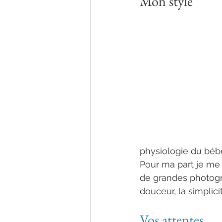
Mon style
physiologie du béb
Pour ma part je me 
de grandes photogr
douceur, la simplici
normandie haut d
Vos attentes