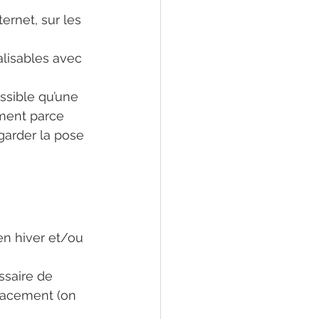
rnet, sur les 
alisables avec 
ossible qu’une 
ment parce 
 garder la pose 
 en hiver et/ou 
ssaire de 
placement (on 