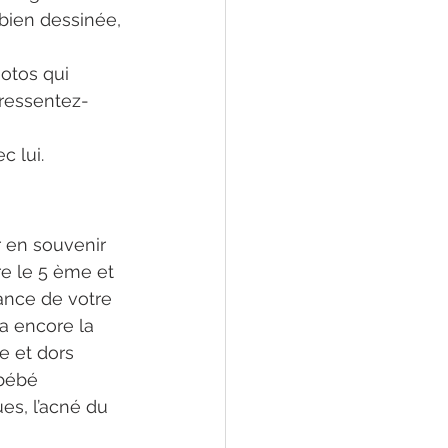
 bien dessinée, 
otos qui 
 ressentez-
c lui.
 en souvenir 
 le 5 ème et 
ance de votre 
a encore la 
e et dors 
bébé 
s, l’acné du 