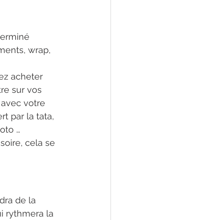
terminé 
ments, wrap, 
vez acheter 
re sur vos 
 avec votre 
 par la tata, 
oto … 
oire, cela se 
ra de la 
i rythmera la 