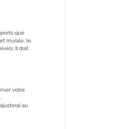
pports que 
rt murale, le 
ers. Il doit 
hotographe 
rver votre 
.
ajusterai au 