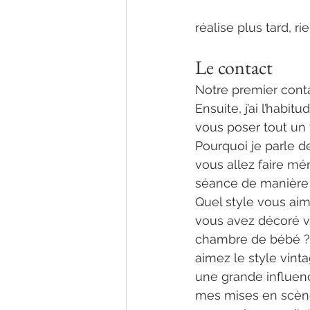
réalise plus tard, ri
photographe nouv
Le contact
Notre premier contac
Ensuite, j’ai l’habi
vous poser tout un 
Pourquoi je parle 
vous allez faire méri
séance de manière q
Quel style vous a
vous avez décoré vot
chambre de bébé ? 
aimez le style vin
une grande influenc
mes mises en scène