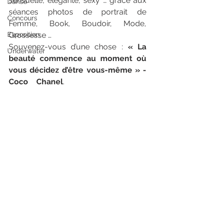
sensuelle, élégante, sexy … grâce aux 
Danse
séances photos de portrait de 
Concours
Femme, Book, Boudoir, Mode, 
Exposition
Grossesse …
Souvenez-vous d’une chose : 
« La 
Underwater
beauté commence au moment où 
vous décidez d’être vous-même » - 
Coco Chanel
.
 Photographe book 
mode boudoir luxe haute Normandie