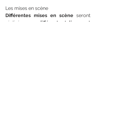
Les mises en scène
Différentes mises en scène
 seront 
réalisées avec 
différents stylismes et 
coiffures
. 
Photographe mode book 
boudoir luxe haute Normandie
Mise en beauté
Pour un résultat optimal, vous 
pourrez bénéficier d’une 
mise en 
beauté
 réalisée par une 
professionnelle du studio (maquillage, 
coiffure). Pourquoi ne pas profiter de 
vous faire chouchouter pour profiter 
pleinement de l’instant ? 
Photographe 
mode book boudoir luxe haute 
Normandie
Alors prête à entrer dans mon univers 
Doux, Romantique, Glamour, Mode et 
Artistique ? 
Photographe mode book 