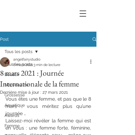
Post
Tous les posts
angelfairystudio
Tous les posts
8 mars 2021
3 min de lecture
8 mars 2021 : Journée
Boudoir
Internationale de la femme
Nouveau-né
Dernière mise à jour :
27 mars 2021
Grossesse
Vous êtes une femme, et pas que le 8 
Aquatique
mars … vous méritez plus qu’une 
journée …
Awards
Laissez-moi révéler la femme qui est 
Femme
en vous : une femme forte, féminine, 