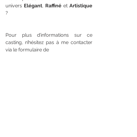
univers 
Elégant
, 
Raffiné 
et 
Artistique
? 
photographe couple mariés 
normandie haut de gamme
Pour plus d’informations sur ce 
casting, n’hésitez pas à me contacter 
via le formulaire de 
Crédit photo : 
pinterest
contact ou m’envoyer un 
mail
, je me 
ferai un plaisir de vous répondre.