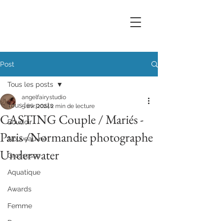
Post
Tous les posts
angelfairystudio
Tous les posts
5 avr. 2024
2 min de lecture
CASTING Couple / Mariés -
Boudoir
Paris /Normandie photographe
Nouveau-né
Underwater
Grossesse
Aquatique
Awards
Femme